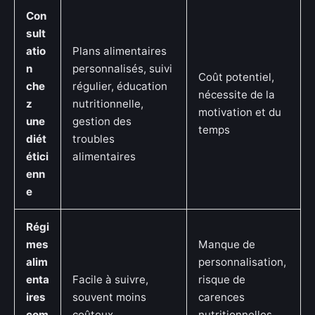
Con
sult
atio
Plans alimentaires
n
personnalisés, suivi
Coût potentiel,
che
régulier, éducation
nécessite de la
z
nutritionnelle,
motivation et du
une
gestion des
temps
diét
troubles
étici
alimentaires
enn
e
Régi
mes
Manque de
alim
personnalisation,
enta
Facile à suivre,
risque de
ires
souvent moins
carences
com
coûteux
nutritionnelles,