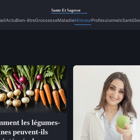
eil
Actu
Bien-être
Grossesse
Maladie
Minceur
Professionnels
Santé
Se
ment les légumes-
ines peuvent-ils