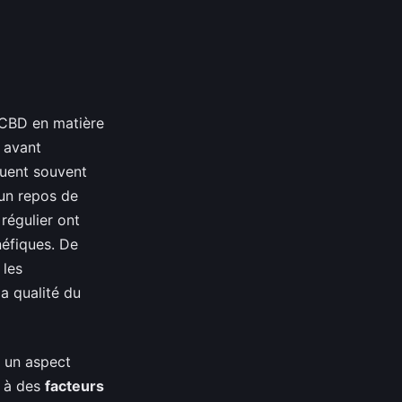
CBD en matière
 avant
quent souvent
 un repos de
régulier ont
néfiques. De
 les
a qualité du
, un aspect
e à des
facteurs