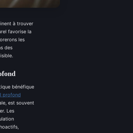
inent à trouver
el favorise la
lorerons les
ns des
sible.
ofond
tique bénéfique
il profond
ale, est souvent
er. Les
lation
oactifs,