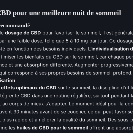
BD pour une meilleure nuit de sommeil
l recommandé
 de
dosage de CBD
pour favoriser le sommeil, il est généra
r une faible dose, telle que 5 à 10 mg par jour. Ce dosage 
sté en fonction des besoins individuels.
L'individualisation
ptimiser les bienfaits du CBD sur le sommeil, car chaque p
ance et une absorption différente. Augmenter progressiveme
 qui correspond à ses propres besoins de sommeil profond.
isation
s
effets optimaux du CBD
sur le sommeil, la discipline d'util
Intégrer le CBD dans une routine régulière, surtout pendant 
 au corps de mieux s'adapter. Le moment idéal pour la c
uvent 30 minutes avant de se coucher, ce qui peut favorise
plus rapide et améliorer la qualité du sommeil. Des sous-p
mme les
huiles de CBD pour le sommeil
offrent une absorpt