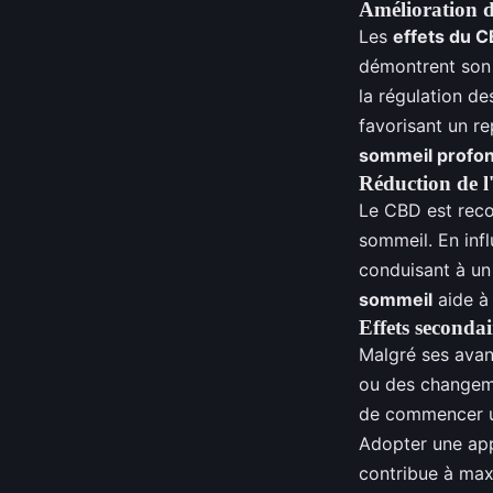
Amélioration d
Les
effets du C
démontrent son 
la régulation d
favorisant un r
sommeil profo
Réduction de l'
Le CBD est recon
sommeil. En infl
conduisant à un 
sommeil
aide à 
Effets secondai
Malgré ses ava
ou des changemen
de commencer un
Adopter une a
contribue à maxi