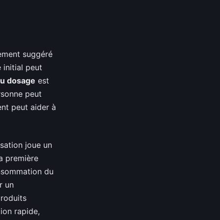
lement suggéré
initial peut
 du dosage
est
ersonne peut
nt peut aider à
isation joue un
la première
onsommation du
r un
roduits
ion rapide,