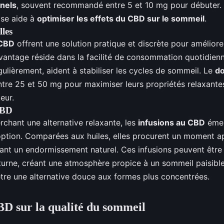
nels
, souvent recommandé entre 5 et 10 mg pour débuter. C
ise aide à
optimiser les effets du CBD sur le sommeil
.
lles
 CBD
offrent une solution pratique et discrète pour améliorer
vantage réside dans la facilité de consommation quotidienn
ulièrement, aident à stabiliser les cycles de sommeil. Le
do
tre 25 et 50 mg pour maximiser leurs propriétés relaxantes
eur.
CBD
rchant une alternative relaxante, les
infusions au CBD
éme
option. Comparées aux huiles, elles procurent un moment ap
sant un endormissement naturel. Ces infusions peuvent être
turne, créant une atmosphère propice à un sommeil paisible
être une alternative douce aux formes plus concentrées.
BD sur la qualité du sommeil