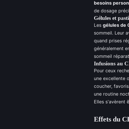
besoins person
de dosage préc
Gélules et pasti
Les
gélules de
sommeil. Leur a
quand prises rég
généralement en
sommeil réparat
Infusions au 
Pour ceux reche
une excellente 
coucher, favori
une routine noc
Elles s'avèrent 
Effets du C