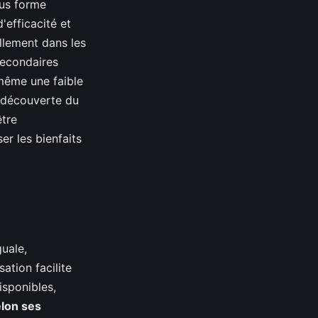
ous forme
'efficacité et
ellement dans les
secondaires
même une faible
e découverte du
être
er les bienfaits
uale,
ation facilite
isponibles,
lon ses