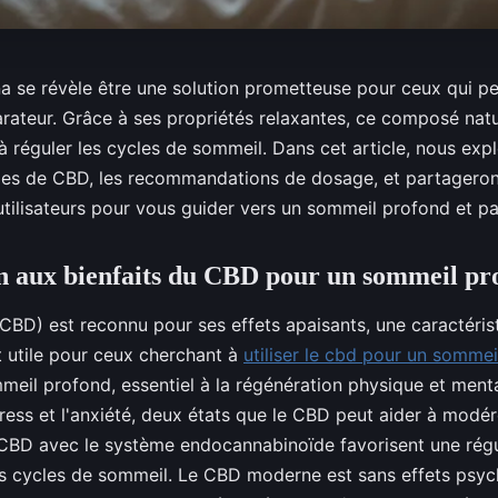
a se révèle être une solution prometteuse pour ceux qui pe
rateur. Grâce à ses propriétés relaxantes, ce composé natur
à réguler les cycles de sommeil. Dans cet article, nous exp
mes de CBD, les recommandations de dosage, et partagero
tilisateurs pour vous guider vers un sommeil profond et pai
n aux bienfaits du CBD pour un sommeil pr
(CBD) est reconnu pour ses effets apaisants, une caractéris
t utile pour ceux cherchant à
utiliser le cbd pour un somme
meil profond, essentiel à la régénération physique et ment
tress et l'anxiété, deux états que le CBD peut aider à modér
 CBD avec le système endocannabinoïde favorisent une régu
 cycles de sommeil. Le CBD moderne est sans effets psych