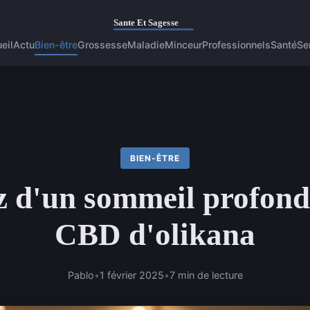
eil
Actu
Bien-être
Grossesse
Maladie
Minceur
Professionnels
Santé
Se
BIEN-ÊTRE
z d'un sommeil profond
CBD d'olikana
Pablo
•
1 février 2025
•
7 min de lecture