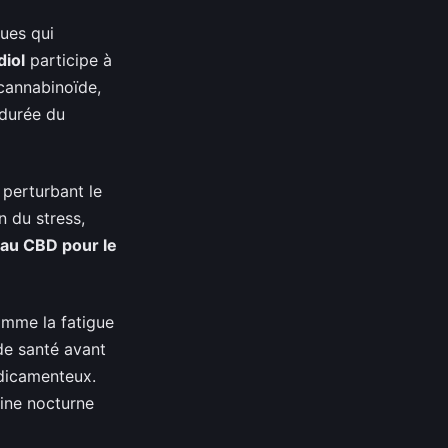
ues qui
diol
participe à
cannabinoïde,
 durée du
 perturbant le
n du stress,
 au CBD pour le
mme la fatigue
de santé avant
dicamenteux.
ine nocturne